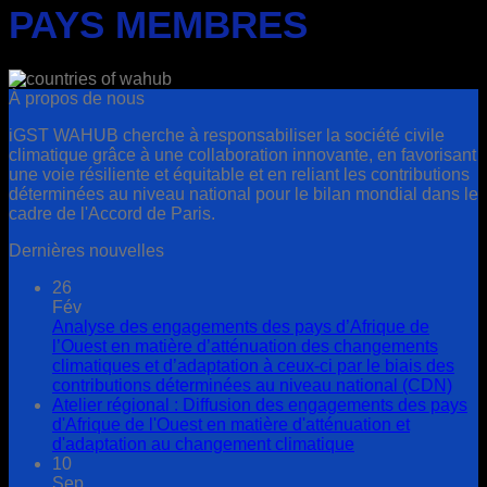
PAYS MEMBRES
À propos de nous
iGST WAHUB cherche à responsabiliser la société civile
climatique grâce à une collaboration innovante, en favorisant
une voie résiliente et équitable et en reliant les contributions
déterminées au niveau national pour le bilan mondial dans le
cadre de l'Accord de Paris.
Dernières nouvelles
26
Fév
Analyse des engagements des pays d’Afrique de
l’Ouest en matière d’atténuation des changements
climatiques et d’adaptation à ceux-ci par le biais des
contributions déterminées au niveau national (CDN)
Atelier régional : Diffusion des engagements des pays
d'Afrique de l'Ouest en matière d'atténuation et
d'adaptation au changement climatique
10
Sep