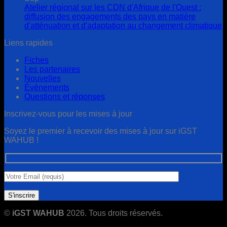
Atelier régional sur les CDN d'Afrique de l'Ouest :
diffusion des engagements des pays en matière
d'atténuation et d'adaptation au changement climatique
Liens rapides
Fiches
Les partenaires
Nouvelles
Événements
Questions et réponses
Inscrivez-vous pour les mises à jour
Soyez le premier à recevoir des mises à jour sur iGST
WAHUB !
©
iGST WAHUB
2026. Tous droits réservés.